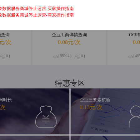
象数据服务商城停止运营-买家操作指南
象数据服务商城停止运营-商家操作指南
地查询
企业工商详情查询
OC
元/次
0.08元/次
0.
( 0 )
( 55924 )
( 0 )
( 48
特惠专区
精品钜惠，尽享不停
网时长
企业三要素核验
/次
0.13元/次