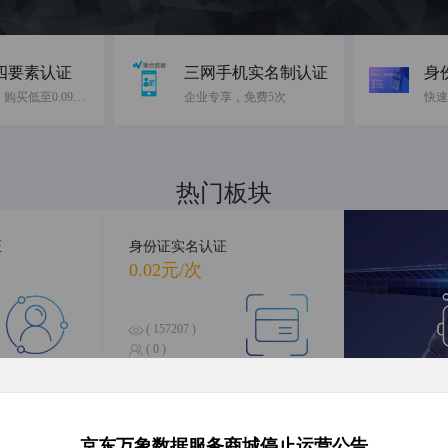
四要素认证
三网手机实名制认证
身
免费10次，购买低至0.09元/次
企业专享，免费5次
热门板块
融合前沿数据，引领智慧科技
证
身份证实名认证
0.02元/次
( 157207 )
( 0 )
合查询
银行卡四要素认证
人
0.16元/次
京东万象数据服务商城停止运营公告