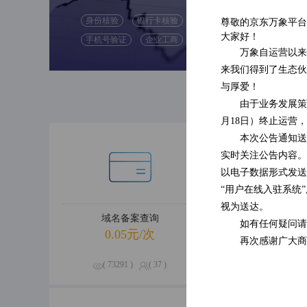
身份核验
银行卡核验
尊敬的京东万象平台
( 47592 )
大家好！
手机号验证
企业工商
( 0 )
万象自运营以来
来我们得到了生态伙
与厚爱！
由于业务发展策
月18日）终止运营
本次公告通知送
实时关注公告内容。
以电子数据形式发送
“用户在线入驻系统
视为送达。
域名备案查询
企业经营
如有任何疑问请
0.05元/次
0.09元
再次感谢广大商
( 73291 )
( 37 )
( 70656 )