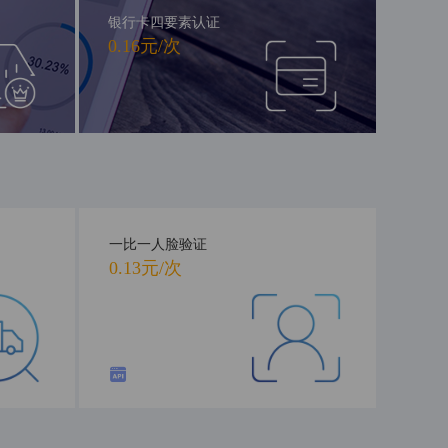
银行卡四要素认证
0.16元/次
一比一人脸验证
0.13元/次