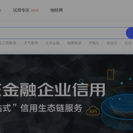
心
试用专区
物联网
HOT
业工商数据
|
天气查询
|
京东金融
|
地图数据
|
IP地址
|
身份证
|
征信