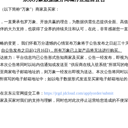
车牌识
（以下简称“万象”）商家及买家：
( 105090 )
卡片证明
( 318 )
，一直秉承包罗万象、开放共赢的理念，为数据供需生态提供全面、高值
伴的大力支持，也获得了业界的持续关注和认可，在此，非常感谢您一直
略的变更， 我们怀着万分遗憾的心情宣布万象将于公告发布之日起三十天后
优品推荐
，
自公告发布之日起(2月16日)，所有万象已上架产品将无法进行购买。
海量数据，优选试用
达效力：平台信息均已公告形式告知商家及买家，公告一经发布，即视为
本次公告将同时以站内信通知或发送至 “供应商在线入驻系统”所填写的
至商家电子邮箱地址的，则万象一经发出即视为送达。本次公告将同时以
”所填写的电子邮箱地址中；如以电子数据形式发送至买家电子邮箱地址
信息
IP地址归属地查询
银行
在京东云官网提交工单：
https://jrgd.jdcloud.com/applyorder/submit
/次
低于0.01元/次
低于0
家及买家对我们的支持与理解，同时也对此次停止运营给您造成的不便深
( 17 )
( 63634 )
( 5 )
( 49