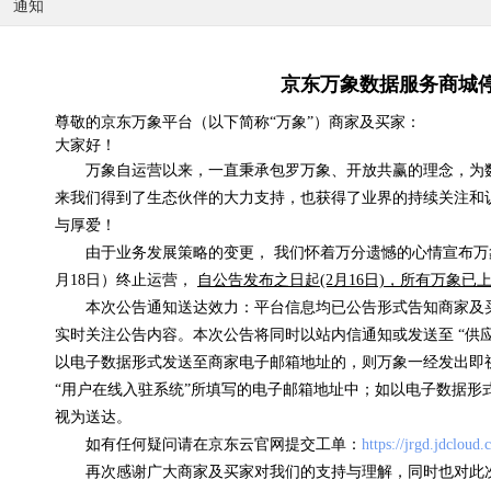
通知
京东万象数据服务商城
国内天气实况
尊敬的京东万象平台（以下简称“万象”）商家及买家：
大家好！
0.07元/次
万象自运营以来，一直秉承包罗万象、开放共赢的理念，为
浏览(575) 评分(4)
来我们得到了生态伙伴的大力支持，也获得了业界的持续关注和
与厚爱！
由于业务发展策略的变更， 我们怀着万分遗憾的心情宣布万象
月18日）终止运营，
自公告发布之日起(2月16日)，所有万象
本次公告通知送达效力：平台信息均已公告形式告知商家及
实时关注公告内容。本次公告将同时以站内信通知或发送至 “供
以电子数据形式发送至商家电子邮箱地址的，则万象一经发出即
“用户在线入驻系统”所填写的电子邮箱地址中；如以电子数据形
视为送达。
如有任何疑问请在京东云官网提交工单：
https://jrgd.jdcloud
再次感谢广大商家及买家对我们的支持与理解，同时也对此