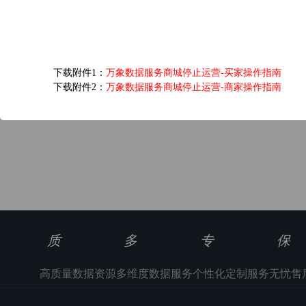
爱奇艺黄金VIP会员...
6.0元/次
下载附件1：
万象数据服务商城停止运营-买家操作指南
浏览(1346) 评分(5)
下载附件2：
万象数据服务商城停止运营-商家操作指南
质
多
专
保
高质量数据资源
多维度数据服务
个性化定制服务
无忧售