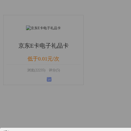
京东E卡电子礼品卡
低于0.01元/次
浏览(22235) 评分(5)