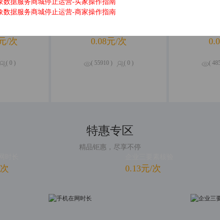
象数据服务商城停止运营-买家操作指南
象数据服务商城停止运营-商家操作指南
地查询
企业工商详情查询
OC
元/次
0.08元/次
0.
( 0 )
( 55910 )
( 0 )
( 48
特惠专区
精品钜惠，尽享不停
网时长
企业三要素核验
/次
0.13元/次