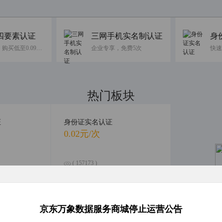
四要素认证
三网手机实名制认证
身
免费10次，购买低至0.09元/次
企业专享，免费5次
热门板块
融合前沿数据，引领智慧科技
证
身份证实名认证
0.02元/次
( 157173 )
( 0 )
合查询
银行卡四要素认证
京东万象数据服务商城停止运营公告
人
0.16元/次