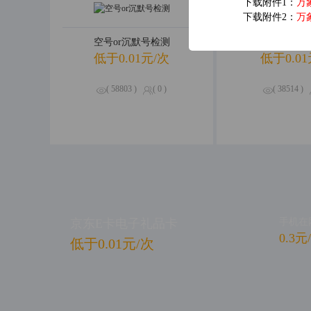
下载附件1：
万
下载附件2：
万
空号or沉默号检测
手机归属
低于0.01元/次
低于0.01
( 58803 )
( 0 )
( 38514 )
京东E卡电子礼品卡
手机在
0.3元
低于0.01元/次