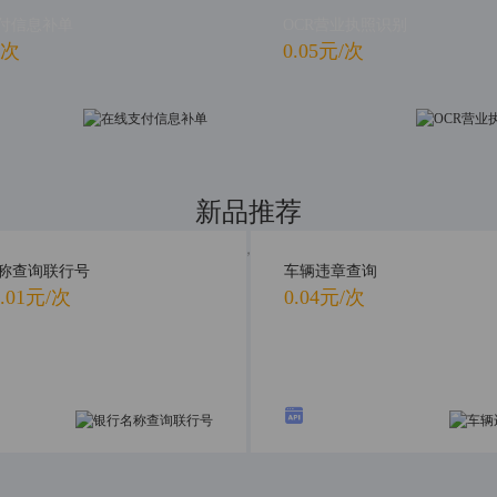
付信息补单
OCR营业执照识别
/次
0.05元/次
新品推荐
新品首发，抢先体验
称查询联行号
车辆违章查询
.01元/次
0.04元/次