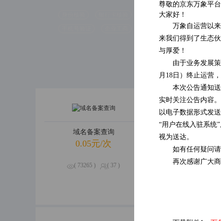
尊敬的京东万象平台
大家好！
身份核验
银行卡核验
万象自运营以来
( 47588 )
手机号验证
企业工商
( 0 )
来我们得到了生态伙
与厚爱！
由于业务发展策
月18日）终止运营
本次公告通知送
实时关注公告内容。
以电子数据形式发送
“用户在线入驻系统
域名备案查询
企业经营
视为送达。
0.05元/次
0.09元
如有任何疑问请
再次感谢广大商
( 73265 )
( 37 )
( 70636 )