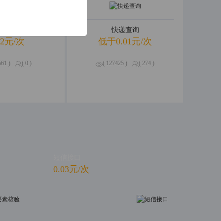
R银行卡识别
快递查询
02元/次
低于0.01元/次
561 )
( 0 )
( 127425 )
( 274 )
短信接口
0.03元/次