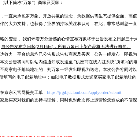
（以下简称“万象”）商家及买家：
车牌识
，一直秉承包罗万象、开放共赢的理念，为数据供需生态提供全面、高值
( 105055 )
卡片证明
( 318 )
伴的大力支持，也获得了业界的持续关注和认可，在此，非常感谢您一直
略的变更， 我们怀着万分遗憾的心情宣布万象将于公告发布之日起三十天后
，
自公告发布之日起(2月16日)，所有万象已上架产品将无法进行购买。
优品推荐
达效力：平台信息均已公告形式告知商家及买家，公告一经发布，即视为
海量数据，优选试用
本次公告将同时以站内信通知或发送至 “供应商在线入驻系统”所填写的
至商家电子邮箱地址的，则万象一经发出即视为送达。本次公告将同时以
”所填写的电子邮箱地址中；如以电子数据形式发送至买家电子邮箱地址
信息
IP地址归属地查询
银行
/次
低于0.01元/次
低于0
在京东云官网提交工单：
https://jrgd.jdcloud.com/applyorder/submit
家及买家对我们的支持与理解，同时也对此次停止运营给您造成的不便深
( 17 )
( 63621 )
( 5 )
( 49