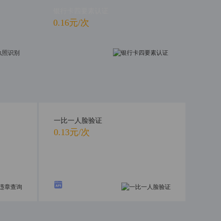
银行卡四要素认证
0.16元/次
一比一人脸验证
0.13元/次