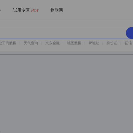
心
试用专区
物联网
HOT
业工商数据
|
天气查询
|
京东金融
|
地图数据
|
IP地址
|
身份证
|
征信