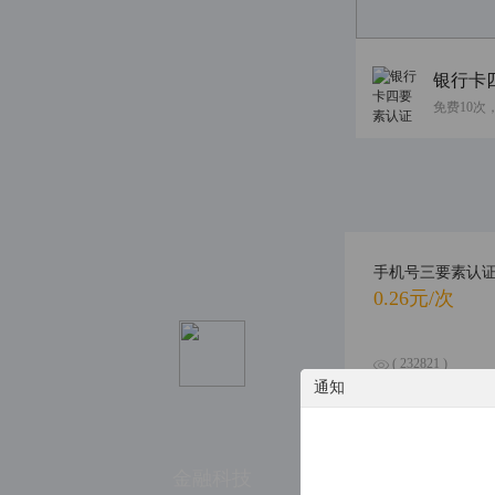
银行卡
手机号三要素认
0.26元/次
( 232821 )
( 144 )
通知
个人涉诉信息综
金融科技
0.6元/次