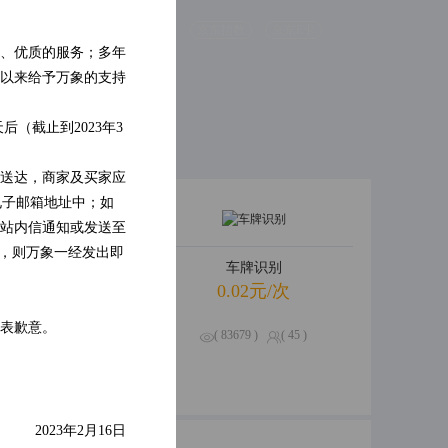
别
人脸检测
京东指数
京东E卡
、优质的服务；多年
识别
票据识别
以来给予万象的支持
（截止到2023年3
送达，商家及买家应
电子邮箱地址中；如
站内信通知或发送至
的，则万象一经发出即
卡信息查询
车牌识别
.01元/次
0.02元/次
表歉意。
521 )
( 0 )
( 83679 )
( 45 )
2023年2月16日