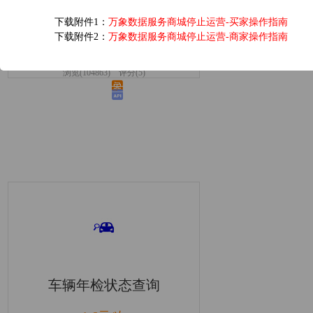
全球IP归属地查询IP
下载附件1：
万象数据服务商城停止运营-买家操作指南
地址查询IP地址解
下载附件2：
万象数据服务商城停止运营-商家操作指南
低于0.01元/次
浏览(104863) 评分(5)
车辆年检状态查询