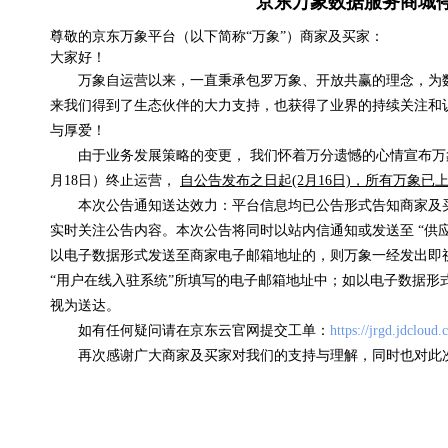
京东万象数据服务商城
尊敬的京东万象平台（以下简称“万象”）商家及买家：
大家好！
航班动态数据
万象自运营以来，一直秉承包罗万象、开放共赢的理念，为
来我们得到了生态伙伴的大力支持，也获得了业界的持续关注和
0.15元/次
与厚爱！
由于业务发展策略的变更， 我们怀着万分遗憾的心情宣布万象
浏览(51078) 评分(5)
月18日）终止运营，
自公告发布之日起(2月16日)，所有万象
本次公告通知送达效力：平台信息均已公告形式告知商家及
实时关注公告内容。本次公告将同时以站内信通知或发送至 “供
以电子数据形式发送至商家电子邮箱地址的，则万象一经发出即
“用户在线入驻系统”所填写的电子邮箱地址中；如以电子数据形
视为送达。
如有任何疑问请在京东云官网提交工单：
https://jrgd.jdcloud
再次感谢广大商家及买家对我们的支持与理解，同时也对此