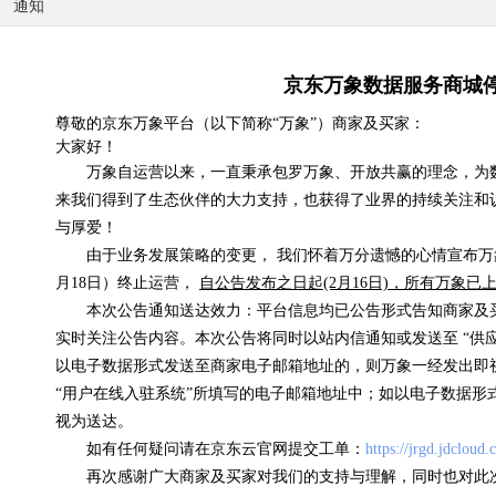
通知
京东万象数据服务商城
国内天气实况
尊敬的京东万象平台（以下简称“万象”）商家及买家：
大家好！
0.07元/次
万象自运营以来，一直秉承包罗万象、开放共赢的理念，为
浏览(575) 评分(4)
来我们得到了生态伙伴的大力支持，也获得了业界的持续关注和
与厚爱！
由于业务发展策略的变更， 我们怀着万分遗憾的心情宣布万象
月18日）终止运营，
自公告发布之日起(2月16日)，所有万象
本次公告通知送达效力：平台信息均已公告形式告知商家及
实时关注公告内容。本次公告将同时以站内信通知或发送至 “供
以电子数据形式发送至商家电子邮箱地址的，则万象一经发出即
“用户在线入驻系统”所填写的电子邮箱地址中；如以电子数据形
视为送达。
如有任何疑问请在京东云官网提交工单：
https://jrgd.jdcloud
再次感谢广大商家及买家对我们的支持与理解，同时也对此