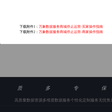
爱奇艺黄金VIP会员...
6.0元/次
下载附件1：
万象数据服务商城停止运营-买家操作指南
浏览(1346) 评分(5)
下载附件2：
万象数据服务商城停止运营-商家操作指南
质
多
专
保
高质量数据资源
多维度数据服务
个性化定制服务
无忧售