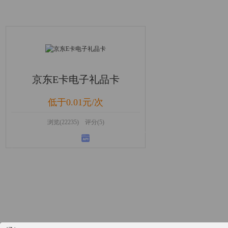
京东E卡电子礼品卡
低于0.01元/次
浏览(22235) 评分(5)