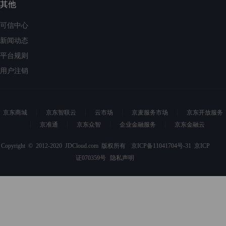
其他
可信中心
新闻动态
平台规则
用户注销
京东商城
京东智联云
云市场
京麦服务市场
京东开放服务
京准通
京东众智
企业金融服务
京东金融云
Copyright © 2012-2020 JDCloud.com 版权所有
京ICP备11041704号-31
京ICP
证070359号
隐私声明