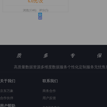
6.0元/次
浏览(1346) 评分(5)
质
多
专
保
高质量数据资源
多维度数据服务
个性化定制服务
无忧售
关于我们
联系我们
京东万象
商务合作
合作伙伴
用户反馈
用户帮助