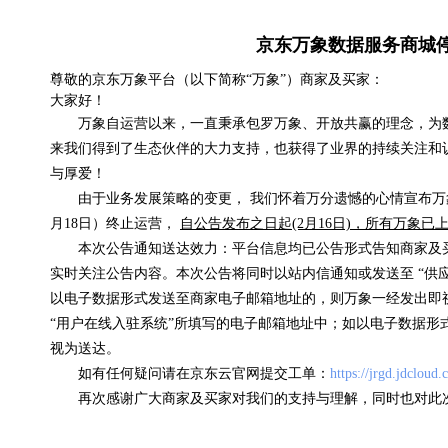
京东万象数据服务商城
京东E卡电子礼品卡
尊敬的京东万象平台（以下简称“万象”）商家及买家：
大家好！
低于0.01元/次
万象自运营以来，一直秉承包罗万象、开放共赢的理念，为
来我们得到了生态伙伴的大力支持，也获得了业界的持续关注和
浏览(22235) 评分(5)
与厚爱！
由于业务发展策略的变更， 我们怀着万分遗憾的心情宣布万象
月18日）终止运营，
自公告发布之日起(2月16日)，所有万象
本次公告通知送达效力：平台信息均已公告形式告知商家及
实时关注公告内容。本次公告将同时以站内信通知或发送至 “供
以电子数据形式发送至商家电子邮箱地址的，则万象一经发出即
“用户在线入驻系统”所填写的电子邮箱地址中；如以电子数据形
视为送达。
如有任何疑问请在京东云官网提交工单：
https://jrgd.jdcloud
再次感谢广大商家及买家对我们的支持与理解，同时也对此