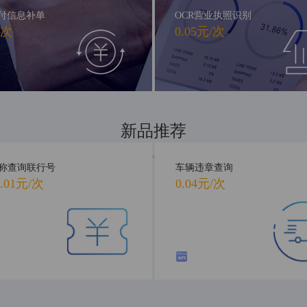
付信息补单
OCR营业执照识别
/次
0.05元/次
新品推荐
新品首发，抢先体验
称查询联行号
车辆违章查询
.01元/次
0.04元/次