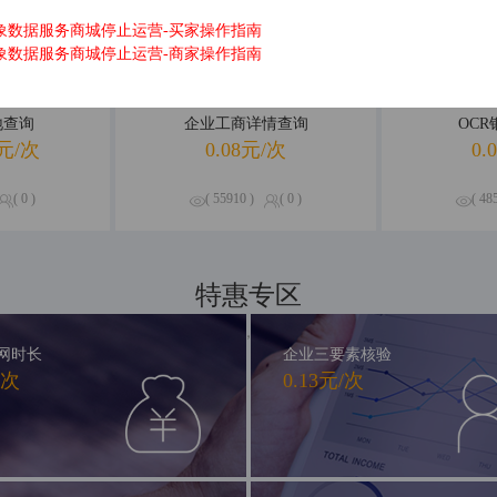
象数据服务商城停止运营-买家操作指南
象数据服务商城停止运营-商家操作指南
地查询
企业工商详情查询
OC
元/次
0.08元/次
0.
( 0 )
( 55910 )
( 0 )
( 48
特惠专区
精品钜惠，尽享不停
网时长
企业三要素核验
/次
0.13元/次