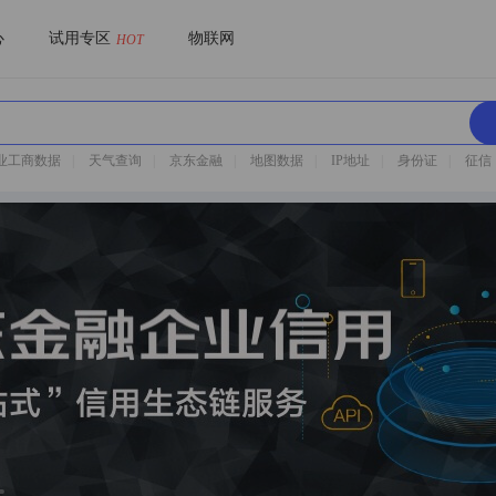
心
试用专区
物联网
HOT
业工商数据
|
天气查询
|
京东金融
|
地图数据
|
IP地址
|
身份证
|
征信