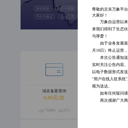
身份核验
银行卡核验
尊敬的京东万象平台
( 47589 )
大家好！
手机号验证
企业工商
( 0 )
万象自运营以来
来我们得到了生态伙
与厚爱！
由于业务发展策
月18日）终止运营
本次公告通知送
实时关注公告内容。
以电子数据形式发送
“用户在线入驻系统
视为送达。
域名备案查询
企业经营
如有任何疑问请
0.05元/次
0.09元
再次感谢广大商
( 73269 )
( 37 )
( 70640 )