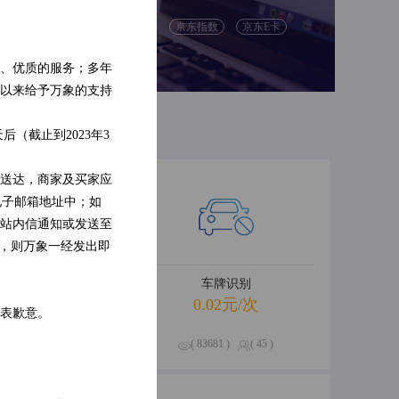
别
人脸检测
京东指数
京东E卡
识别
票据识别
、优质的服务；多年
以来给予万象的支持
（截止到2023年3
送达，商家及买家应
电子邮箱地址中；如
站内信通知或发送至
的，则万象一经发出即
卡信息查询
车牌识别
.01元/次
0.02元/次
表歉意。
521 )
( 0 )
( 83681 )
( 45 )