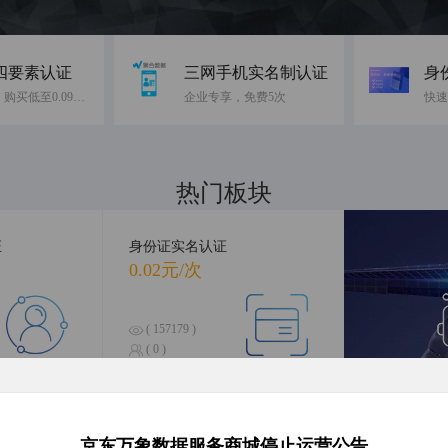
四要素认证
三网手机实名制认证
身
免费10次，购买低至0.09元/次
企业专享，免费5次
热门板块
融合前沿数据，引领智慧科技
证
身份证实名认证
0.02元/次
( 157179 )
( 0 )
合查询
银行卡四要素认证
人
0.16元/次
京东万象数据服务商城停止运营公告