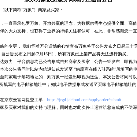
车牌识
（以下简称“万象”）商家及买家：
( 105058 )
卡片证明
( 318 )
，一直秉承包罗万象、开放共赢的理念，为数据供需生态提供全面、高值
伴的大力支持，也获得了业界的持续关注和认可，在此，非常感谢您一直
略的变更， 我们怀着万分遗憾的心情宣布万象将于公告发布之日起三十天后
优品推荐
，
自公告发布之日起(2月16日)，所有万象已上架产品将无法进行购买。
海量数据，优选试用
达效力：平台信息均已公告形式告知商家及买家，公告一经发布，即视为
本次公告将同时以站内信通知或发送至 “供应商在线入驻系统”所填写的
至商家电子邮箱地址的，则万象一经发出即视为送达。本次公告将同时以
”所填写的电子邮箱地址中；如以电子数据形式发送至买家电子邮箱地址
信息
IP地址归属地查询
银行
在京东云官网提交工单：
https://jrgd.jdcloud.com/applyorder/submit
/次
低于0.01元/次
低于0
家及买家对我们的支持与理解，同时也对此次停止运营给您造成的不便深
( 17 )
( 63625 )
( 5 )
( 49