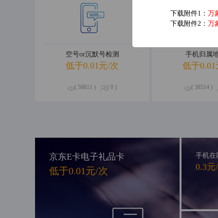
下载附件1：
万
下载附件2：
万
空号or沉默号检测
手机归属
低于0.01元/次
低于0.01
( 58811 )
( 0 )
( 38514 )
京东E卡电子礼品卡
手机在
0.3元
低于0.01元/次