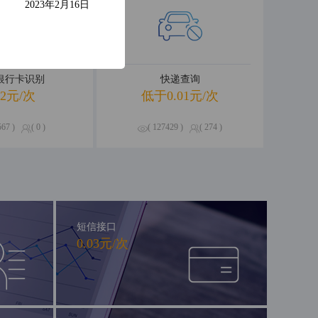
2023年2月16日
R银行卡识别
快递查询
02元/次
低于0.01元/次
567 )
( 0 )
( 127429 )
( 274 )
短信接口
0.03元/次