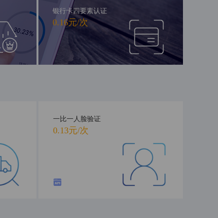
银行卡四要素认证
0.16元/次
一比一人脸验证
0.13元/次