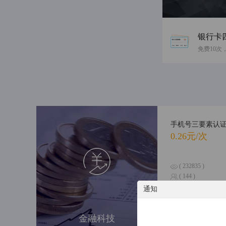
银行卡
手机号三要素认
0.26元/次
( 232835 )
( 144 )
通知
个人涉诉信息综
金融科技
0.6元/次