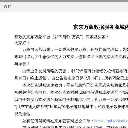
通知
京东万象数据服务商城
国内天气实况
尊敬的京东万象平台（以下简称“万象”）商家及买家：
大家好！
0.07元/次
万象自运营以来，一直秉承包罗万象、开放共赢的理念，为
来我们得到了生态伙伴的大力支持，也获得了业界的持续关注和
浏览(575) 评分(4)
与厚爱！
由于业务发展策略的变更， 我们怀着万分遗憾的心情宣布万象
月18日）终止运营，
自公告发布之日起(2月16日)，所有万象
本次公告通知送达效力：平台信息均已公告形式告知商家及
实时关注公告内容。本次公告将同时以站内信通知或发送至 “供
以电子数据形式发送至商家电子邮箱地址的，则万象一经发出即
“用户在线入驻系统”所填写的电子邮箱地址中；如以电子数据形
视为送达。
如有任何疑问请在京东云官网提交工单：
https://jrgd.jdcloud