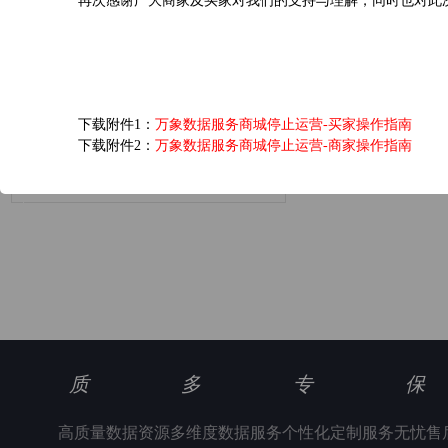
再次感谢广大商家及买家对我们的支持与理解，同时也对此
爱奇艺黄金VIP会员...
6.0元/次
下载附件1：
万象数据服务商城停止运营-买家操作指南
下载附件2：
万象数据服务商城停止运营-商家操作指南
浏览(1346) 评分(5)
质
多
专
保
高质量数据资源
多维度数据服务
个性化定制服务
无忧售