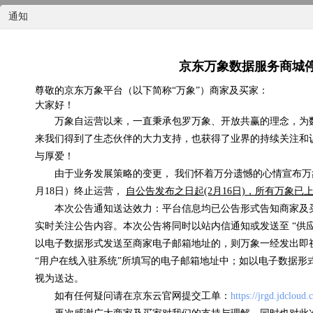
通知
京东万象数据服务商城
尊敬的京东万象平台（以下简称“万象”）商家及买家：
大家好！
国内天气实况
万象自运营以来，一直秉承包罗万象、开放共赢的理念，为
来我们得到了生态伙伴的大力支持，也获得了业界的持续关注和
0.07元/次
与厚爱！
由于业务发展策略的变更， 我们怀着万分遗憾的心情宣布万象
浏览(575) 评分(4)
月18日）终止运营，
自公告发布之日起(2月16日)，所有万象
本次公告通知送达效力：平台信息均已公告形式告知商家及
实时关注公告内容。本次公告将同时以站内信通知或发送至 “供
以电子数据形式发送至商家电子邮箱地址的，则万象一经发出即
“用户在线入驻系统”所填写的电子邮箱地址中；如以电子数据形
视为送达。
如有任何疑问请在京东云官网提交工单：
https://jrgd.jdcloud