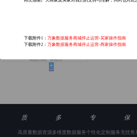
再次感谢广大商家及买家对我们的支持与理解，同时也对此
爱奇艺黄金VIP会员...
下载附件1：
万象数据服务商城停止运营-买家操作指南
下载附件2：
万象数据服务商城停止运营-商家操作指南
6.0元/次
浏览(1346) 评分(5)
质
多
专
保
高质量数据资源
多维度数据服务
个性化定制服务
无忧售