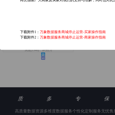
再次感谢广大商家及买家对我们的支持与理解，同时也对此
爱奇艺黄金VIP会员...
下载附件1：
万象数据服务商城停止运营-买家操作指南
下载附件2：
万象数据服务商城停止运营-商家操作指南
6.0元/次
浏览(1346) 评分(5)
质
多
专
保
高质量数据资源
多维度数据服务
个性化定制服务
无忧售