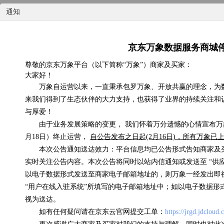
通知
京东万象数据服务商城
尊敬的京东万象平台（以下简称“万象”）商家及买家：
大家好！
国内天气实况
万象自运营以来，一直秉承包罗万象、开放共赢的理念，为
来我们得到了生态伙伴的大力支持，也获得了业界的持续关注和
0.07元/次
与厚爱！
由于业务发展策略的变更， 我们怀着万分遗憾的心情宣布万象
浏览(575) 评分(4)
月18日）终止运营，
自公告发布之日起(2月16日)，所有万象
本次公告通知送达效力：平台信息均已公告形式告知商家及
实时关注公告内容。本次公告将同时以站内信通知或发送至 “供
以电子数据形式发送至商家电子邮箱地址的，则万象一经发出即
“用户在线入驻系统”所填写的电子邮箱地址中；如以电子数据形
视为送达。
如有任何疑问请在京东云官网提交工单：
https://jrgd.jdcloud