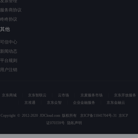
发票管理
服务商协议
咚咚协议
其他
可信中心
新闻动态
平台规则
用户注销
京东商城
京东智联云
云市场
京麦服务市场
京东开放服务
京准通
京东众智
企业金融服务
京东金融云
Copyright © 2012-2020 JDCloud.com 版权所有
京ICP备11041704号-31
京ICP
证070359号
隐私声明