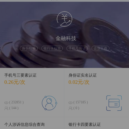
融合前沿数据，引领智慧科技
金融科技
身份核验
银行卡核验
手机号验证
企业工商
手机号三要素认证
身份证实名认证
0.26元/次
0.02元/次
( 232851 )
( 157185 )
( 144 )
( 0 )
个人涉诉信息综合查询
银行卡四要素认证