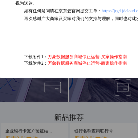
视为送达。
如有任何疑问请在京东云官网提交工单：
https://jrgd.jdcloud
企业三要素核验
OCR营业执照识别
再次感谢广大商家及买家对我们的支持与理解，同时也对此
0.13元/次
0.05元/次
下载附件1：
万象数据服务商城停止运营-买家操作指南
下载附件2：
万象数据服务商城停止运营-商家操作指南
短信接口
银行卡四要素认证
0.03元/次
0.16元/次
新品推荐
新品首发，抢先体验
企业银行卡账户验证结...
银行名称查询联行号