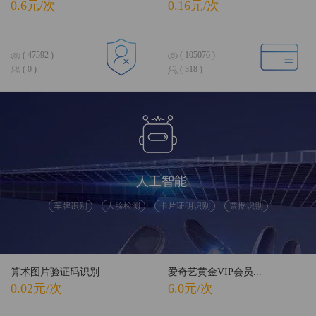
0.6元/次
0.16元/次
( 47592 )
( 105076 )
( 0 )
( 318 )
人工智能
车牌识别
人脸检测
卡片证明识别
票据识别
算术图片验证码识别
爱奇艺黄金VIP会员...
0.02元/次
6.0元/次