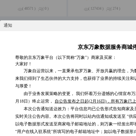
( 48571 )
( 0 )
( 127434 )
( 274 )
通知
特惠专区
精品钜惠，尽享不停
京东万象数据服务商城
京东E卡电子礼品卡
尊敬的京东万象平台（以下简称“万象”）商家及买家：
低于0.01元/次
大家好！
万象自运营以来，一直秉承包罗万象、开放共赢的理念，为
来我们得到了生态伙伴的大力支持，也获得了业界的持续关注和
与厚爱！
由于业务发展策略的变更， 我们怀着万分遗憾的心情宣布万象
月18日）终止运营，
自公告发布之日起(2月16日)，所有万象
手机在网时长
在线支付信息补单
本次公告通知送达效力：平台信息均已公告形式告知商家及
0.3元/次
0.1元/次
实时关注公告内容。本次公告将同时以站内信通知或发送至 “供
以电子数据形式发送至商家电子邮箱地址的，则万象一经发出即
“用户在线入驻系统”所填写的电子邮箱地址中；如以电子数据形