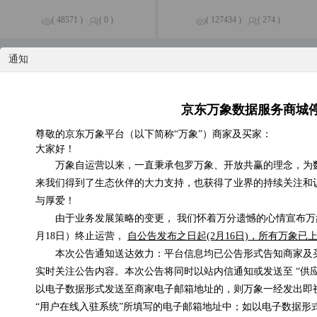
( 48571 )
( 0 )
( 127434 )
( 274 )
通知
特惠专区
精品钜惠，尽享不停
京东万象数据服务商城
京东E卡电子礼品卡
尊敬的京东万象平台（以下简称“万象”）商家及买家：
低于0.01元/次
大家好！
万象自运营以来，一直秉承包罗万象、开放共赢的理念，为
来我们得到了生态伙伴的大力支持，也获得了业界的持续关注和
与厚爱！
由于业务发展策略的变更， 我们怀着万分遗憾的心情宣布万象
月18日）终止运营，
自公告发布之日起(2月16日)，所有万象
手机在网时长
在线支付信息补单
本次公告通知送达效力：平台信息均已公告形式告知商家及
0.3元/次
0.1元/次
实时关注公告内容。本次公告将同时以站内信通知或发送至 “供
以电子数据形式发送至商家电子邮箱地址的，则万象一经发出即
“用户在线入驻系统”所填写的电子邮箱地址中；如以电子数据形