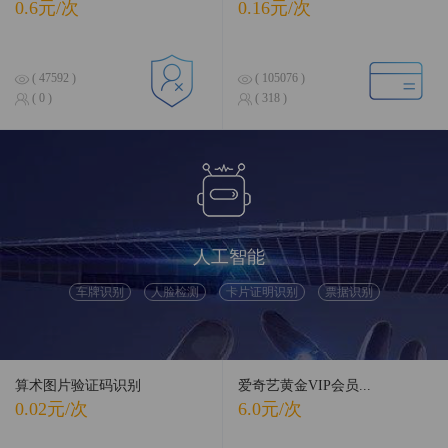
0.6元/次
0.16元/次
( 47592 )
( 105076 )
( 0 )
( 318 )
人工智能
车牌识别
人脸检测
卡片证明识别
票据识别
算术图片验证码识别
爱奇艺黄金VIP会员...
0.02元/次
6.0元/次