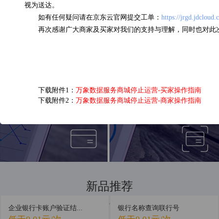
视为送达。
如有任何疑问请在京东云官网提交工单：
https://jrgd.jdcloud
企业三要素核验
OCR营业执照识别
再次感谢广大商家及买家对我们的支持与理解，同时也对此
0.13元/次
0.05元/次
下载附件1：
万象数据服务商城停止运营-买家操作指南
下载附件2：
万象数据服务商城停止运营-商家操作指南
短信接口
银行卡四要素认证
0.03元/次
0.16元/次
新品推荐
新品首发，抢先体验
企业银行卡账户验证结...
银行名称查询联行号