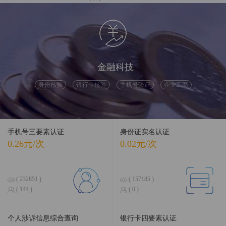
融合前沿数据，引领智慧科技
金融科技
身份核验
银行卡核验
手机号验证
企业工商
手机号三要素认证
身份证实名认证
0.26元/次
0.02元/次
( 232851 )
( 157185 )
( 144 )
( 0 )
个人涉诉信息综合查询
银行卡四要素认证