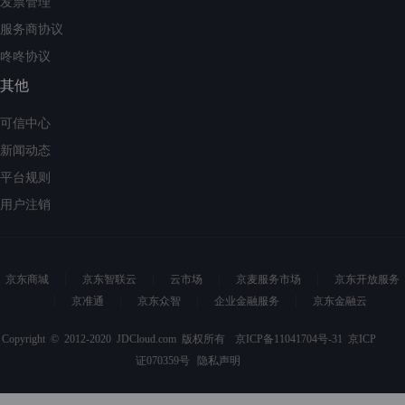
发票管理
服务商协议
咚咚协议
其他
可信中心
新闻动态
平台规则
用户注销
京东商城
京东智联云
云市场
京麦服务市场
京东开放服务
京准通
京东众智
企业金融服务
京东金融云
Copyright © 2012-2020 JDCloud.com 版权所有
京ICP备11041704号-31
京ICP
证070359号
隐私声明