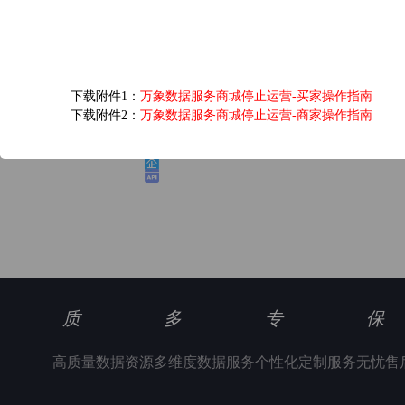
爱奇艺黄金VIP会员...
下载附件1：
万象数据服务商城停止运营-买家操作指南
6.0元/次
下载附件2：
万象数据服务商城停止运营-商家操作指南
浏览(1346) 评分(5)
质
多
专
保
高质量数据资源
多维度数据服务
个性化定制服务
无忧售