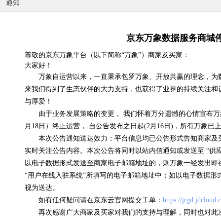
通知
京东万象数据服务商城
尊敬的京东万象平台（以下简称“万象”）商家及买家：
大家好！
国内天气实况
万象自运营以来，一直秉承包罗万象、开放共赢的理念，为
来我们得到了生态伙伴的大力支持，也获得了业界的持续关注和
0.07元/次
与厚爱！
浏览(575) 评分(4)
由于业务发展策略的变更， 我们怀着万分遗憾的心情宣布万象
月18日）终止运营，
自公告发布之日起(2月16日)，所有万象
本次公告通知送达效力：平台信息均已公告形式告知商家及
实时关注公告内容。本次公告将同时以站内信通知或发送至 “供
以电子数据形式发送至商家电子邮箱地址的，则万象一经发出即
“用户在线入驻系统”所填写的电子邮箱地址中；如以电子数据形
视为送达。
如有任何疑问请在京东云官网提交工单：
https://jrgd.jdcloud
再次感谢广大商家及买家对我们的支持与理解，同时也对此