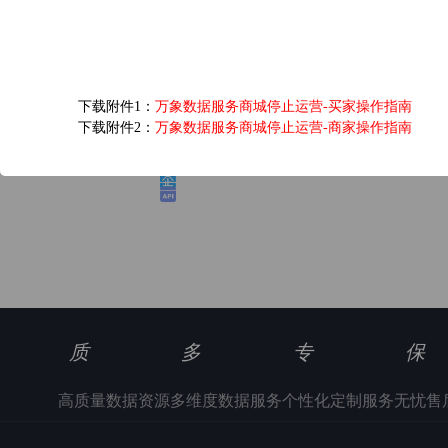
爱奇艺黄金VIP会员...
下载附件1：
万象数据服务商城停止运营-买家操作指南
6.0元/次
下载附件2：
万象数据服务商城停止运营-商家操作指南
浏览(1346) 评分(5)
质
多
专
保
高质量数据资源
多维度数据服务
个性化定制服务
无忧售