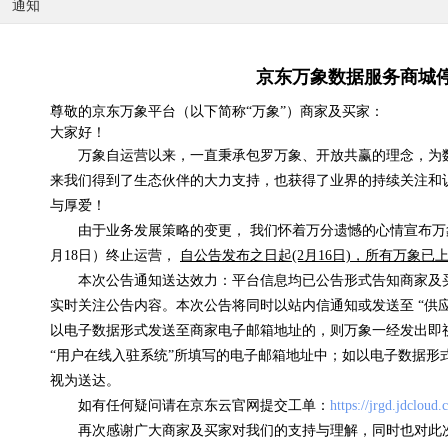
通知
京东万象数据服务商城
尊敬的京东万象平台（以下简称“万象”）商家及买家：
大家好！
国内天气实况
万象自运营以来，一直秉承包罗万象、开放共赢的理念，为
来我们得到了生态伙伴的大力支持，也获得了业界的持续关注和
0.07元/次
与厚爱！
浏览(575) 评分(4)
由于业务发展策略的变更， 我们怀着万分遗憾的心情宣布万象
月18日）终止运营，
自公告发布之日起(2月16日)，所有万象
本次公告通知送达效力：平台信息均已公告形式告知商家及
实时关注公告内容。本次公告将同时以站内信通知或发送至 “供
以电子数据形式发送至商家电子邮箱地址的，则万象一经发出即
“用户在线入驻系统”所填写的电子邮箱地址中；如以电子数据形
视为送达。
如有任何疑问请在京东云官网提交工单：
https://jrgd.jdcloud
再次感谢广大商家及买家对我们的支持与理解，同时也对此