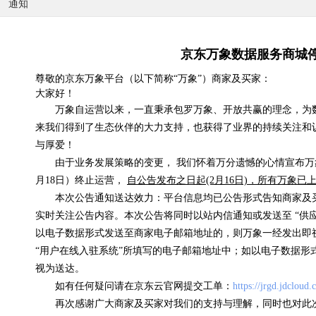
通知
京东万象数据服务商城
尊敬的京东万象平台（以下简称“万象”）商家及买家：
大家好！
国内天气实况
万象自运营以来，一直秉承包罗万象、开放共赢的理念，为
来我们得到了生态伙伴的大力支持，也获得了业界的持续关注和
0.07元/次
与厚爱！
浏览(575) 评分(4)
由于业务发展策略的变更， 我们怀着万分遗憾的心情宣布万象
月18日）终止运营，
自公告发布之日起(2月16日)，所有万象
本次公告通知送达效力：平台信息均已公告形式告知商家及
实时关注公告内容。本次公告将同时以站内信通知或发送至 “供
以电子数据形式发送至商家电子邮箱地址的，则万象一经发出即
“用户在线入驻系统”所填写的电子邮箱地址中；如以电子数据形
视为送达。
如有任何疑问请在京东云官网提交工单：
https://jrgd.jdcloud
再次感谢广大商家及买家对我们的支持与理解，同时也对此