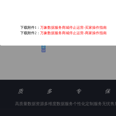
爱奇艺黄金VIP会员...
下载附件1：
万象数据服务商城停止运营-买家操作指南
6.0元/次
下载附件2：
万象数据服务商城停止运营-商家操作指南
浏览(1346) 评分(5)
质
多
专
保
高质量数据资源
多维度数据服务
个性化定制服务
无忧售