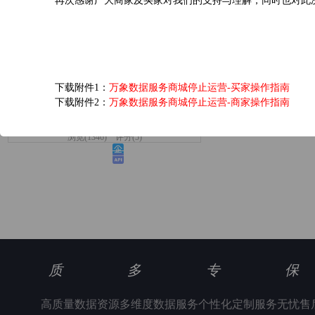
再次感谢广大商家及买家对我们的支持与理解，同时也对此
爱奇艺黄金VIP会员...
下载附件1：
万象数据服务商城停止运营-买家操作指南
下载附件2：
万象数据服务商城停止运营-商家操作指南
6.0元/次
浏览(1346) 评分(5)
质
多
专
保
高质量数据资源
多维度数据服务
个性化定制服务
无忧售