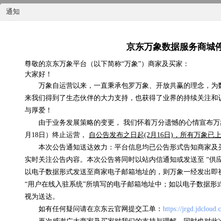
通知
京东万象数据服务商城
尊敬的京东万象平台（以下简称“万象”）商家及买家：
大家好！
国内天气实况
万象自运营以来，一直秉承包罗万象、开放共赢的理念，为
来我们得到了生态伙伴的大力支持，也获得了业界的持续关注和
0.07元/次
与厚爱！
由于业务发展策略的变更， 我们怀着万分遗憾的心情宣布万象
浏览(575) 评分(4)
月18日）终止运营，
自公告发布之日起(2月16日)，所有万象
本次公告通知送达效力：平台信息均已公告形式告知商家及
实时关注公告内容。本次公告将同时以站内信通知或发送至 “供
以电子数据形式发送至商家电子邮箱地址的，则万象一经发出即
“用户在线入驻系统”所填写的电子邮箱地址中；如以电子数据形
视为送达。
如有任何疑问请在京东云官网提交工单：
https://jrgd.jdcloud