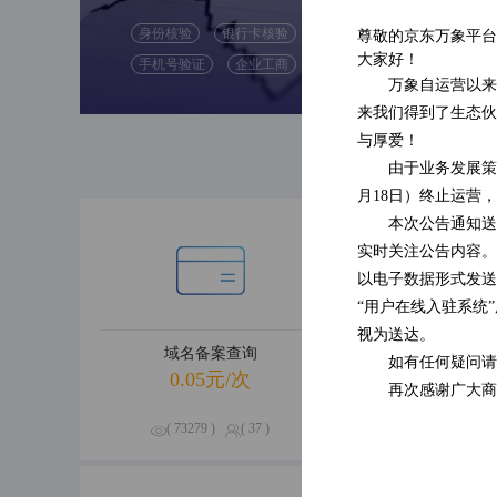
身份核验
银行卡核验
尊敬的京东万象平台
( 47592 )
大家好！
手机号验证
企业工商
( 0 )
万象自运营以来
来我们得到了生态伙
与厚爱！
由于业务发展策
月18日）终止运营
本次公告通知送
实时关注公告内容。
以电子数据形式发送
“用户在线入驻系统
视为送达。
域名备案查询
企业经营
如有任何疑问请
0.05元/次
0.09元
再次感谢广大商
( 73279 )
( 37 )
( 70654 )