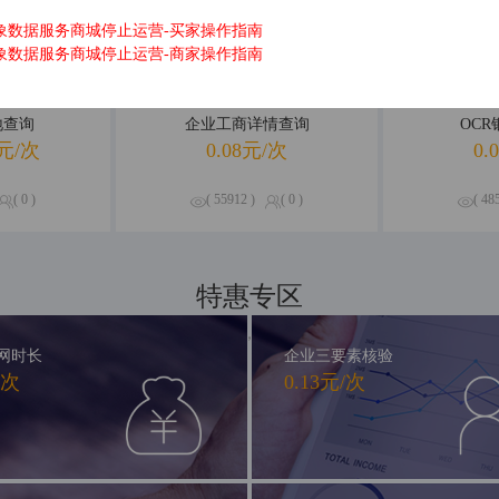
象数据服务商城停止运营-买家操作指南
象数据服务商城停止运营-商家操作指南
地查询
企业工商详情查询
OC
元/次
0.08元/次
0.
( 0 )
( 55912 )
( 0 )
( 48
特惠专区
精品钜惠，尽享不停
网时长
企业三要素核验
/次
0.13元/次