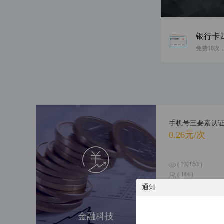
银行卡
手机号三要素认
0.26元/次
( 232853 )
( 144 )
通知
个人涉诉信息综
金融科技
0.6元/次