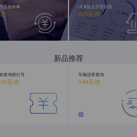
付信息补单
OCR营业执照识别
/次
0.05元/次
新品推荐
新品首发，抢先体验
称查询联行号
车辆违章查询
.01元/次
0.04元/次