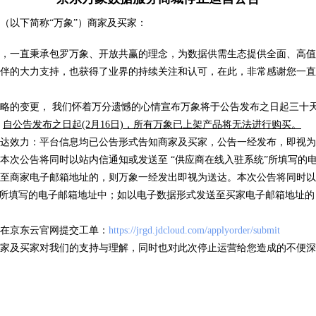
车牌识
（以下简称“万象”）商家及买家：
( 105078 )
卡片证明
( 318 )
，一直秉承包罗万象、开放共赢的理念，为数据供需生态提供全面、高值
伴的大力支持，也获得了业界的持续关注和认可，在此，非常感谢您一直
略的变更， 我们怀着万分遗憾的心情宣布万象将于公告发布之日起三十天后
优品推荐
，
自公告发布之日起(2月16日)，所有万象已上架产品将无法进行购买。
海量数据，优选试用
达效力：平台信息均已公告形式告知商家及买家，公告一经发布，即视为
本次公告将同时以站内信通知或发送至 “供应商在线入驻系统”所填写的
至商家电子邮箱地址的，则万象一经发出即视为送达。本次公告将同时以
”所填写的电子邮箱地址中；如以电子数据形式发送至买家电子邮箱地址
信息
IP地址归属地查询
银行
在京东云官网提交工单：
https://jrgd.jdcloud.com/applyorder/submit
/次
低于0.01元/次
低于0
家及买家对我们的支持与理解，同时也对此次停止运营给您造成的不便深
( 17 )
( 63626 )
( 5 )
( 49