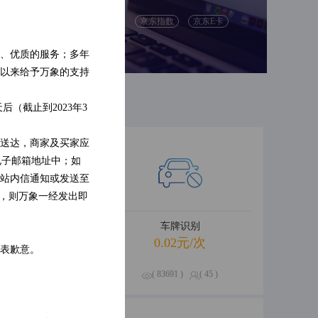
别
人脸检测
京东指数
京东E卡
识别
票据识别
、优质的服务；多年
以来给予万象的支持
（截止到2023年3
送达，商家及买家应
电子邮箱地址中；如
站内信通知或发送至
的，则万象一经发出即
卡信息查询
车牌识别
.01元/次
0.02元/次
表歉意。
530 )
( 0 )
( 83691 )
( 45 )