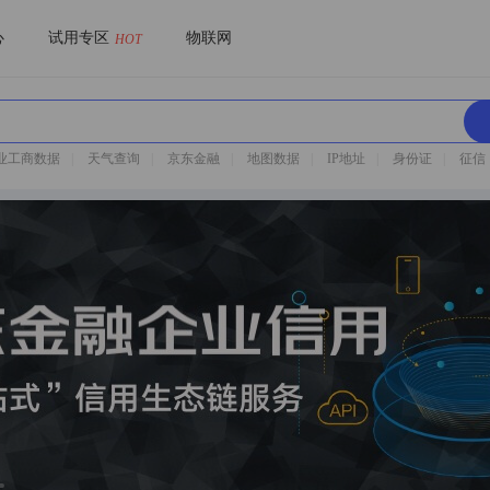
心
试用专区
物联网
HOT
业工商数据
|
天气查询
|
京东金融
|
地图数据
|
IP地址
|
身份证
|
征信