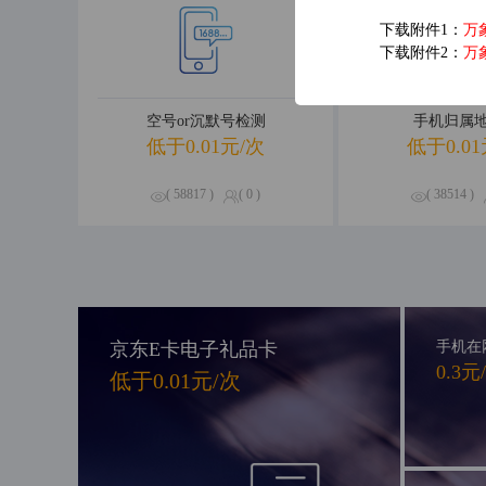
下载附件1：
万
下载附件2：
万
空号or沉默号检测
手机归属
低于0.01元/次
低于0.01
( 58817 )
( 0 )
( 38514 )
京东E卡电子礼品卡
手机在
0.3元
低于0.01元/次