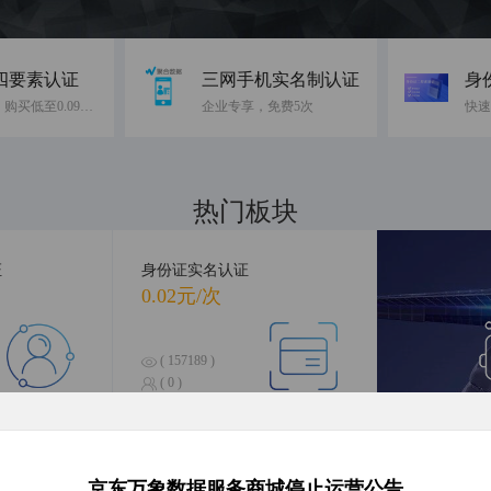
四要素认证
三网手机实名制认证
身
免费10次，购买低至0.09元/次
企业专享，免费5次
热门板块
融合前沿数据，引领智慧科技
证
身份证实名认证
0.02元/次
( 157189 )
( 0 )
合查询
银行卡四要素认证
人
0.16元/次
京东万象数据服务商城停止运营公告