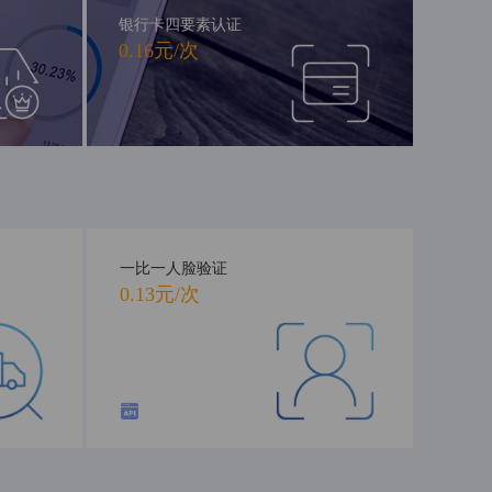
银行卡四要素认证
0.16元/次
一比一人脸验证
0.13元/次