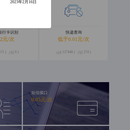
2023年2月16日
R银行卡识别
快递查询
02元/次
低于0.01元/次
571 )
( 0 )
( 127440 )
( 274 )
短信接口
0.03元/次