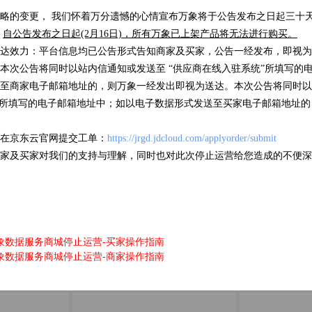
略的变更， 我们怀着万分遗憾的心情宣布万象将于公告发布之日起三十天后
车牌识
，
自公告发布之日起(2月16日)，所有万象已上架产品将无法进行购买。
( 105076 )
卡片证明
( 318 )
达效力：平台信息均已公告形式告知商家及买家，公告一经发布，即视为
本次公告将同时以站内信通知或发送至 “供应商在线入驻系统”所填写的
至商家电子邮箱地址的，则万象一经发出即视为送达。本次公告将同时以
”所填写的电子邮箱地址中；如以电子数据形式发送至买家电子邮箱地址
优品推荐
海量数据，优选试用
在京东云官网提交工单：
https://jrgd.jdcloud.com/applyorder/submit
家及买家对我们的支持与理解，同时也对此次停止运营给您造成的不便深
信息
IP地址归属地查询
银行
/次
低于0.01元/次
低于0
象数据服务商城停止运营-买家操作指南
象数据服务商城停止运营-商家操作指南
( 17 )
( 63626 )
( 5 )
( 49