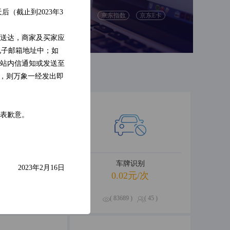
（截止到2023年3
别
人脸检测
京东指数
京东E卡
识别
票据识别
送达，商家及买家应
电子邮箱地址中；如
站内信通知或发送至
的，则万象一经发出即
表歉意。
卡信息查询
车牌识别
2023年2月16日
.01元/次
0.02元/次
528 )
( 0 )
( 83689 )
( 45 )