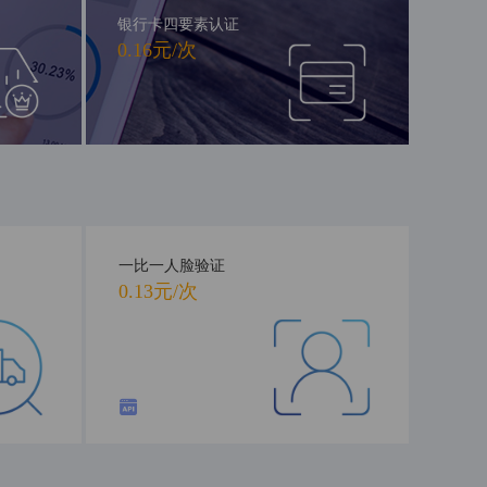
银行卡四要素认证
0.16元/次
一比一人脸验证
0.13元/次