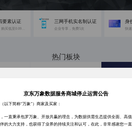
四要素认证
三网手机实名制认证
身
免费10次，购买低至0.09元/次
企业专享，免费5次
热门板块
融合前沿数据，引领智慧科技
证
身份证实名认证
0.02元/次
京东万象数据服务商城停止运营公告
( 157185 )
( 0 )
（以下简称“万象”）商家及买家：
，一直秉承包罗万象、开放共赢的理念，为数据供需生态提供全面、高值
合查询
银行卡四要素认证
伴的大力支持，也获得了业界的持续关注和认可，在此，非常感谢您一直
人
0.16元/次