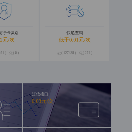
R银行卡识别
快递查询
02元/次
低于0.01元/次
571 )
( 0 )
( 127438 )
( 274 )
短信接口
0.03元/次