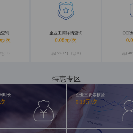
地查询
企业工商详情查询
OC
元/次
0.08元/次
0.
( 0 )
( 55912 )
( 0 )
( 48
特惠专区
精品钜惠，尽享不停
网时长
企业三要素核验
/次
0.13元/次