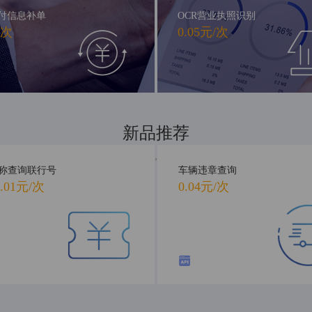
付信息补单
OCR营业执照识别
/次
0.05元/次
新品推荐
新品首发，抢先体验
称查询联行号
车辆违章查询
.01元/次
0.04元/次