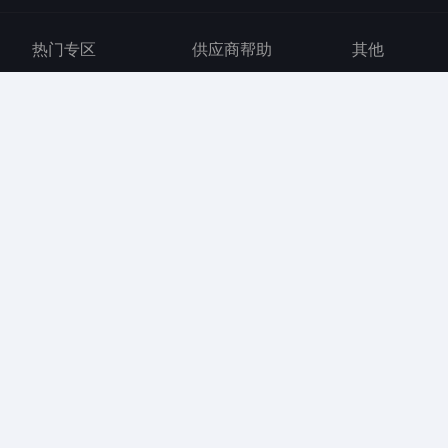
热门专区
供应商帮助
其他
金融科技
入驻流程
可信中心
人工智能
数据录入
新闻动态
发票管理
平台规则
服务商协议
用户注销
咚咚协议
云市场
京麦服务市场
京东开放服务
京准通
京东众智