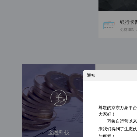
银行卡
通知
手机号三要素认
0.26元/次
( 232851 )
( 144 )
尊敬的京东万象平台
大家好！
万象自运营以来
个人涉诉信息综
来我们得到了生态伙
金融科技
0.6元/次
与厚爱！