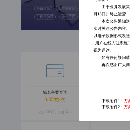
由于业务发展策
身份核验
银行卡核验
月18日）终止运营
( 47592 )
手机号验证
企业工商
( 0 )
本次公告通知送
实时关注公告内容。
以电子数据形式发送
“用户在线入驻系统
视为送达。
如有任何疑问请
再次感谢广大商
域名备案查询
企业经营
0.05元/次
0.09元
下载附件1：
万
下载附件2：
万
( 73277 )
( 37 )
( 70650 )