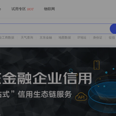
心
试用专区
物联网
HOT
业工商数据
|
天气查询
|
京东金融
|
地图数据
|
IP地址
|
身份证
|
征信