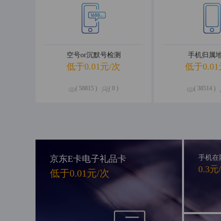
空号or沉默号检测
手机归属
低于0.01元/次
低于0.01
( 58815 )
( 0 )
( 38514 )
京东E卡电子礼品卡
手机在
0.3元
低于0.01元/次