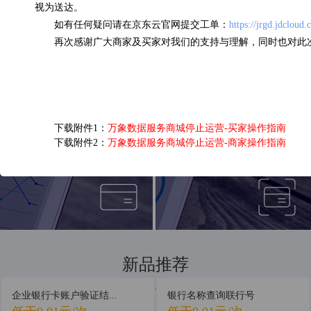
视为送达。
如有任何疑问请在京东云官网提交工单：
https://jrgd.jdcloud
企业三要素核验
OCR营业执照识别
再次感谢广大商家及买家对我们的支持与理解，同时也对此
0.13元/次
0.05元/次
下载附件1：
万象数据服务商城停止运营-买家操作指南
下载附件2：
万象数据服务商城停止运营-商家操作指南
短信接口
银行卡四要素认证
0.03元/次
0.16元/次
新品推荐
新品首发，抢先体验
企业银行卡账户验证结...
银行名称查询联行号