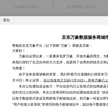
( 48571 )
( 0 )
( 127434 )
( 274 )
通知
特惠专区
精品钜惠，尽享不停
京东万象数据服务商城
京东E卡电子礼品卡
尊敬的京东万象平台（以下简称“万象”）商家及买家：
低于0.01元/次
大家好！
万象自运营以来，一直秉承包罗万象、开放共赢的理念，为
来我们得到了生态伙伴的大力支持，也获得了业界的持续关注和
与厚爱！
由于业务发展策略的变更， 我们怀着万分遗憾的心情宣布万象
月18日）终止运营，
自公告发布之日起(2月16日)，所有万象
手机在网时长
在线支付信息补单
本次公告通知送达效力：平台信息均已公告形式告知商家及
0.3元/次
0.1元/次
实时关注公告内容。本次公告将同时以站内信通知或发送至 “供
以电子数据形式发送至商家电子邮箱地址的，则万象一经发出即
“用户在线入驻系统”所填写的电子邮箱地址中；如以电子数据形