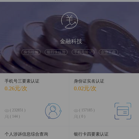
融合前沿数据，引领智慧科技
金融科技
身份核验
银行卡核验
手机号验证
企业工商
手机号三要素认证
身份证实名认证
0.26元/次
0.02元/次
( 232851 )
( 157185 )
( 144 )
( 0 )
个人涉诉信息综合查询
银行卡四要素认证