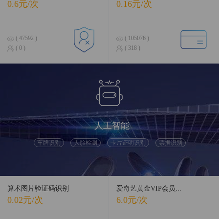
0.6元/次
0.16元/次
( 47592 )
( 105076 )
( 0 )
( 318 )
人工智能
车牌识别
人脸检测
卡片证明识别
票据识别
算术图片验证码识别
爱奇艺黄金VIP会员...
0.02元/次
6.0元/次