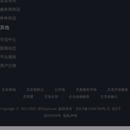
发票管理
服务商协议
咚咚协议
其他
可信中心
新闻动态
平台规则
用户注销
京东商城
京东智联云
云市场
京麦服务市场
京东开放服务
京准通
京东众智
企业金融服务
京东金融云
Copyright © 2012-2020 JDCloud.com 版权所有
京ICP备11041704号-31
京ICP
证070359号
隐私声明