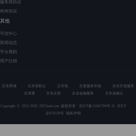
服务商协议
咚咚协议
其他
可信中心
新闻动态
平台规则
用户注销
京东商城
京东智联云
云市场
京麦服务市场
京东开放服务
京准通
京东众智
企业金融服务
京东金融云
Copyright © 2012-2020 JDCloud.com 版权所有
京ICP备11041704号-31
京ICP
证070359号
隐私声明