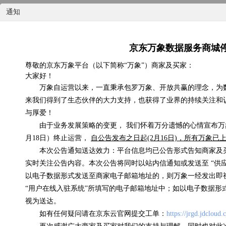
通知
京东万象数据服务商城
尊敬的京东万象平台（以下简称“万象”）商家及买家：
大家好！
国内天气实况
万象自运营以来，一直秉承包罗万象、开放共赢的理念，为
来我们得到了生态伙伴的大力支持，也获得了业界的持续关注和
0.07元/次
与厚爱！
由于业务发展策略的变更， 我们怀着万分遗憾的心情宣布万象
浏览(575) 评分(4)
月18日）终止运营，
自公告发布之日起(2月16日)，所有万象
本次公告通知送达效力：平台信息均已公告形式告知商家及
实时关注公告内容。本次公告将同时以站内信通知或发送至 “供
以电子数据形式发送至商家电子邮箱地址的，则万象一经发出即
“用户在线入驻系统”所填写的电子邮箱地址中；如以电子数据形
视为送达。
如有任何疑问请在京东云官网提交工单：
https://jrgd.jdcloud