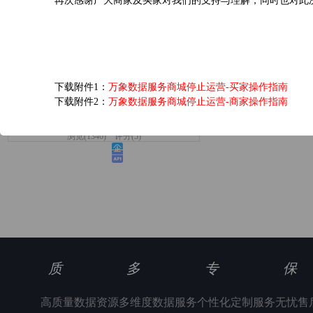
再次感谢广大商家及买家对我们的支持与理解，同时也对此
爱奇艺黄金VIP会员...
下载附件1：
万象数据服务商城停止运营-买家操作指南
下载附件2：
万象数据服务商城停止运营-商家操作指南
6.0元/次
浏览(1346) 评分(5)
质
多
专
保
高质量数据资源
多维度数据服务
个性化定制服务
无忧售